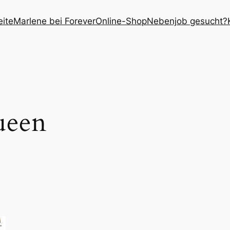
eite
Marlene bei Forever
Online-Shop
Nebenjob gesucht?
een