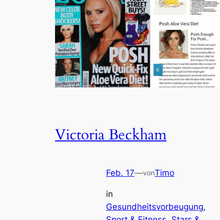
Victoria Beckham
Feb. 17
—
Timo
von
in
Gesundheitsvorbeugung
, 
Sport & Fitness
, 
Stars &